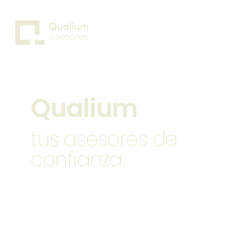
Q
u
a
l
i
u
m
t
u
s
a
s
e
s
o
r
e
s
d
e
c
o
n
f
i
a
n
z
a
.