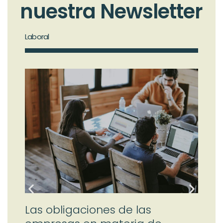
nuestra Newsletter
Laboral
Merc
Las obligaciones de las
De