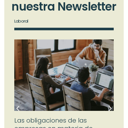
nuestra Newsletter
Laboral
Merc
Las obligaciones de las
De